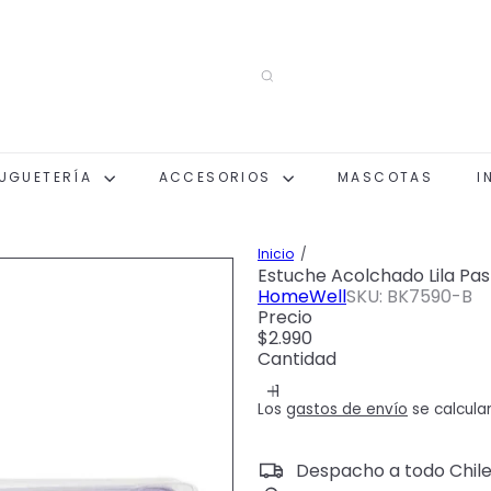
UGUETERÍA
ACCESORIOS
MASCOTAS
I
Inicio
Estuche Acolchado Lila Pas
HomeWell
SKU: BK7590-B
Precio
Precio
$2.990
habitual
Cantidad
Los
gastos de envío
se calcula
Despacho a todo Chil