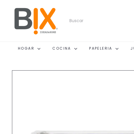
Ir
B
directamente
I
al
X
contenido
Buscar
HOGAR
COCINA
PAPELERIA
J