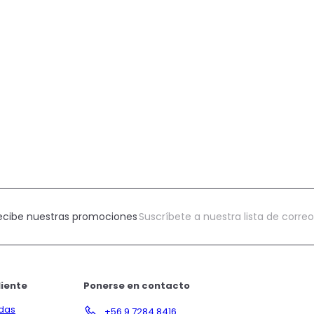
Suscríbete
Suscribir
recibe nuestras promociones
a
nuestra
lista
de
correo
liente
Ponerse en contacto
ndas
+56 9 7284 8416