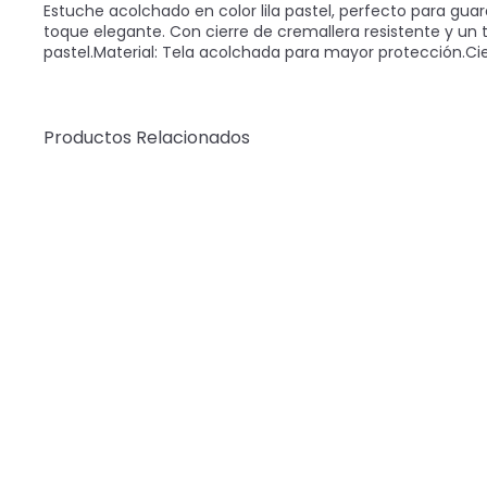
Estuche acolchado en color lila pastel, perfecto para gu
toque elegante. Con cierre de cremallera resistente y un t
pastel.Material: Tela acolchada para mayor protección.Cie
Productos Relacionados
C
o
m
p
r
a
r
á
AGOTADO
p
i
Estuche Acolchado
d
Lila Pastel 21x10cm
a
HomeWell
$2.990