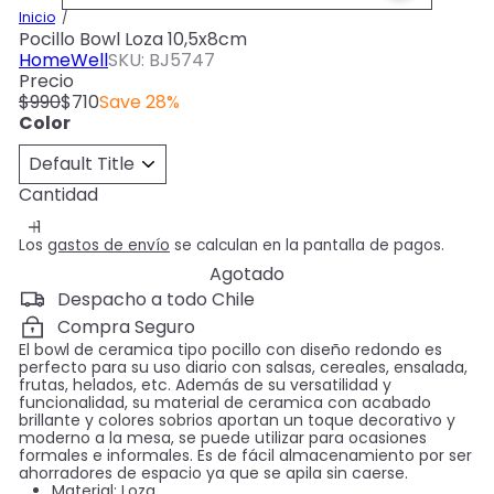
Inicio
Pocillo Bowl Loza 10,5x8cm
HomeWell
SKU: BJ5747
Precio
Precio
Precio
$990
$710
Save 28%
habitual
de
Color
oferta
Cantidad
Los
gastos de envío
se calculan en la pantalla de pagos.
Agotado
Despacho a todo Chile
Compra Seguro
El bowl de ceramica tipo pocillo con diseño redondo es
perfecto para su uso diario con salsas, cereales, ensalada,
frutas, helados, etc. Además de su versatilidad y
funcionalidad, su material de ceramica con acabado
brillante y colores sobrios aportan un toque decorativo y
moderno a la mesa, se puede utilizar para ocasiones
formales e informales. Es de fácil almacenamiento por ser
ahorradores de espacio ya que se apila sin caerse.
Material: Loza.