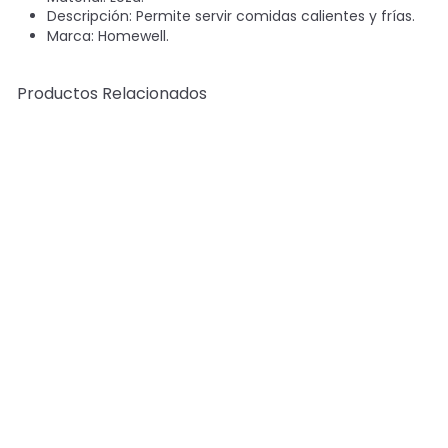
Descripción: Permite servir comidas calientes y frías.
Marca: Homewell.
Productos Relacionados
AGOTADO
Pocillo Bowl Loza
10,5x8cm
HomeWell
P
P
$710
$990
Save 28%
r
r
e
e
c
c