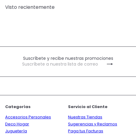
i
i
Visto recientemente
o
o
d
h
e
a
o
b
f
i
e
t
r
u
t
a
a
l
Suscríbete y recibe nuestras promociones
Suscríbete
Suscribir
a
nuestra
lista
de
correo
Categorías
Servicio al Cliente
Accesorios Personales
Nuestras Tiendas
Deco Hogar
Sugerencias y Reclamos
Juguetería
Paga tus Facturas